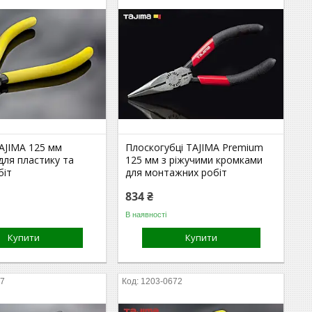
AJIMA 125 мм
Плоскогубці TAJIMA Premium
для пластику та
125 мм з ріжучими кромками
біт
для монтажних робіт
834 ₴
В наявності
Купити
Купити
57
1203-0672