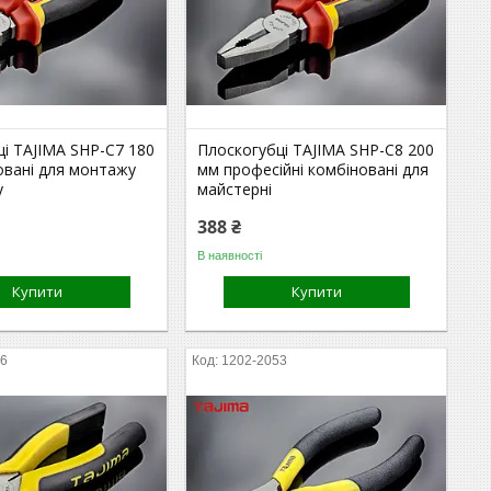
і TAJIMA SHP-C7 180
Плоскогубці TAJIMA SHP-C8 200
овані для монтажу
мм професійні комбіновані для
у
майстерні
388 ₴
В наявності
Купити
Купити
56
1202-2053