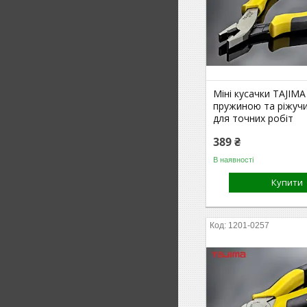
Міні кусачки TAJIMA
пружиною та ріжуч
для точних робіт
389 ₴
В наявності
Купити
1201-0257