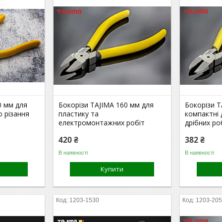
0 мм для
Бокорізи TAJIMA 160 мм для
Бокорізи T
о різання
пластику та
компактні 
електромонтажних робіт
дрібних ро
420 ₴
382 ₴
В наявності
В наявності
Купити
1203-1530
1203-20