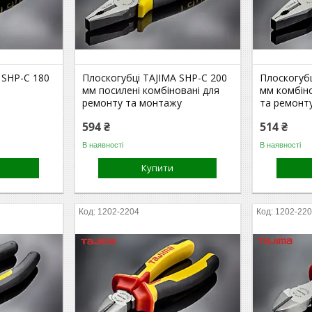
 SHP-C 180
Плоскогубці TAJIMA SHP-C 200
Плоскогубц
мм посилені комбіновані для
мм комбін
т
ремонту та монтажу
та ремонт
594 ₴
514 ₴
В наявності
В наявності
Купити
1202-2204
1202-22