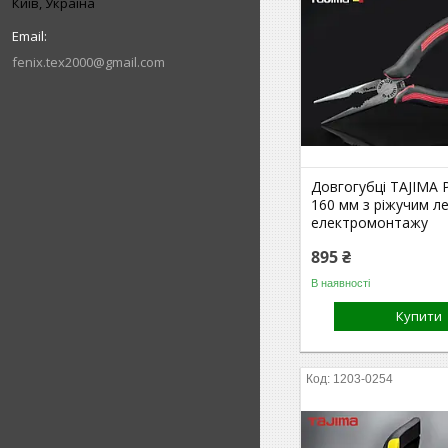
Київ, Україна
fenix.tex2000@gmail.com
Довгогубці TAJIMA 
160 мм з ріжучим л
електромонтажу
895 ₴
В наявності
Купити
1203-0254