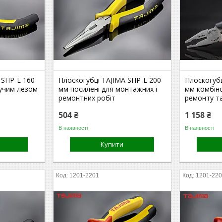
 SHP-L 160
Плоскогубці TAJIMA SHP-L 200
Плоскогуб
жучим лезом
мм посилені для монтажних і
мм комбін
ремонтних робіт
ремонту т
504 ₴
1 158 ₴
В наявності
В наявності
Купити
1201-2201
1201-22