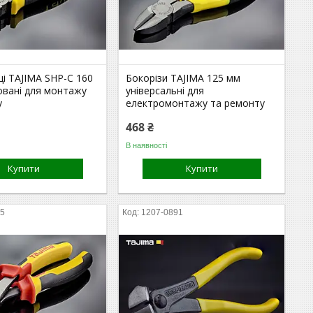
і TAJIMA SHP-C 160
Бокорізи TAJIMA 125 мм
овані для монтажу
універсальні для
у
електромонтажу та ремонту
468 ₴
В наявності
Купити
Купити
05
1207-0891