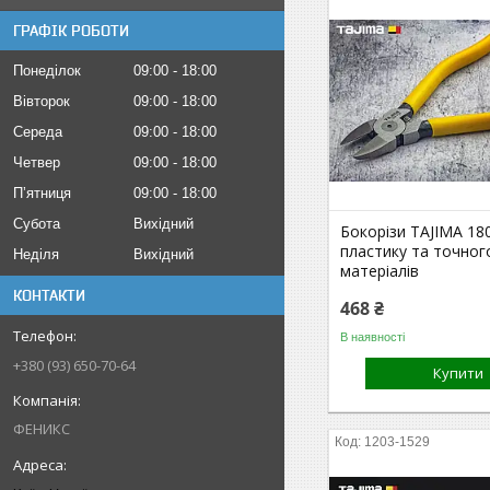
ГРАФІК РОБОТИ
Понеділок
09:00
18:00
Вівторок
09:00
18:00
Середа
09:00
18:00
Четвер
09:00
18:00
Пʼятниця
09:00
18:00
Субота
Вихідний
Бокорізи TAJIMA 18
пластику та точног
Неділя
Вихідний
матеріалів
КОНТАКТИ
468 ₴
В наявності
+380 (93) 650-70-64
Купити
ФЕНИКС
1203-1529