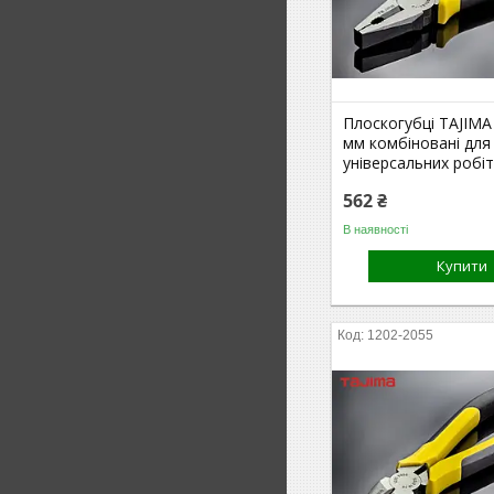
Плоскогубці TAJIMA
мм комбіновані для
універсальних робі
562 ₴
В наявності
Купити
1202-2055