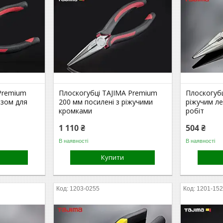
Premium
Плоскогубці TAJIMA Premium
Плоскогубц
езом для
200 мм посилені з ріжучими
ріжучим л
кромками
робіт
1 110 ₴
504 ₴
В наявності
В наявності
Купити
1203-0255
1201-15