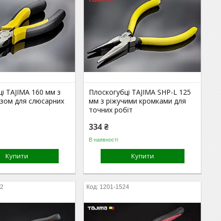
і TAJIMA 160 мм з
Плоскогубці TAJIMA SHP-L 125
езом для слюсарних
мм з ріжучими кромками для
точних робіт
334 ₴
В наявності
Купити
Купити
22
1201-1524