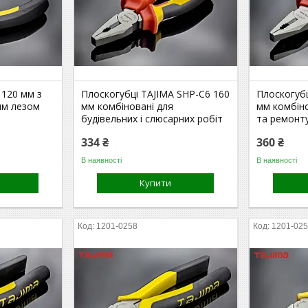
 120 мм з
Плоскогубці TAJIMA SHP-C6 160
Плоскогубц
им лезом
мм комбіновані для
мм комбін
будівельних і слюсарних робіт
та ремонт
334 ₴
360 ₴
В наявності
В наявності
Купити
1201-0258
1201-02