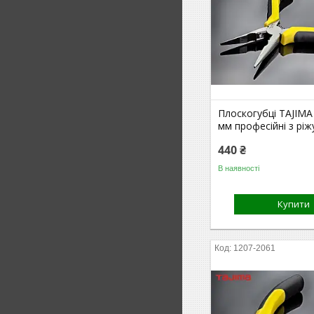
Плоскогубці TAJIMA
мм професійні з рі
440 ₴
В наявності
Купити
1207-2061