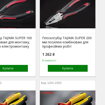
ці TAJIMA SUPER 160
Плоскогубці TAJIMA SUPER 200
овані для монтажу,
мм посилені комбіновані для
а електромонтажу
професійних робіт
1 262 ₴
В наявності
Купити
Купити
02
1201-2203