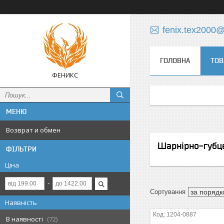
fenix.tex2000
ГОЛОВНА
ТОВ
ФЕНИКС
Возврат и обмен
Шарнірно-губц
ФІЛЬТРИ
Ціна
Наявність
1204-0887
В наявності
72