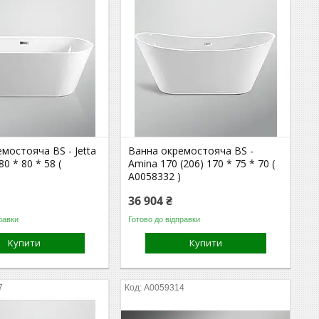
мостояча BS - Jetta
Ванна окремостояча BS -
80 * 80 * 58 (
Amina 170 (206) 170 * 75 * 70 (
А0058332 )
36 904 ₴
равки
Готово до відправки
Купити
Купити
7
А0059314