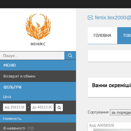
fenix.tex2000
ГОЛОВНА
ТОВ
ФЕНИКС
Возврат и обмен
Ванни окреміші
ФІЛЬТРИ
Ціна
Наявність
А0058328
В наявності
12