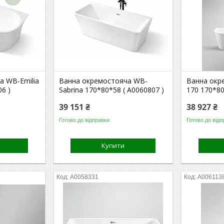
а WB-Emilia
Ванна окремостояча WB-
Ванна окре
6 )
Sabrina 170*80*58 ( А0060807 )
170 170*80
39 151 ₴
38 927 ₴
Готово до відправки
Готово до відп
Купити
А0058331
А006113