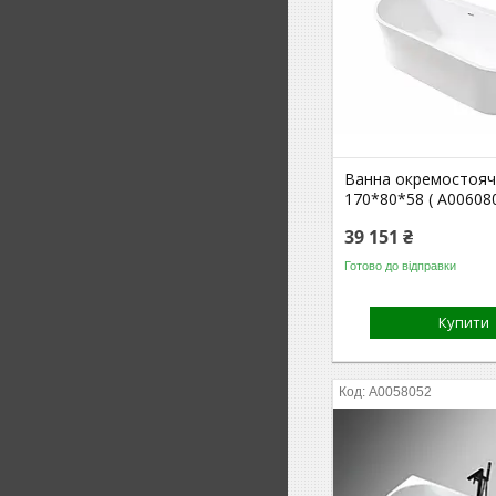
Ванна окремостояч
170*80*58 ( А006080
39 151 ₴
Готово до відправки
Купити
А0058052