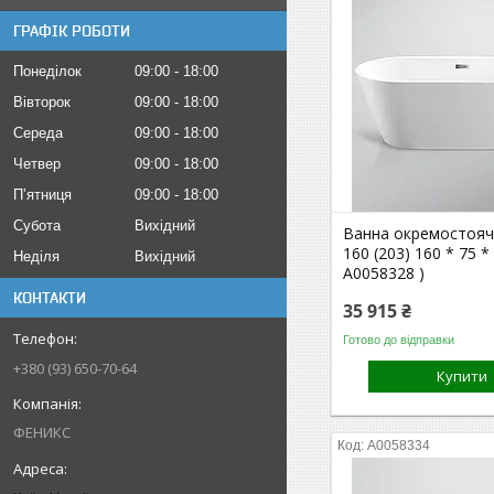
ГРАФІК РОБОТИ
Понеділок
09:00
18:00
Вівторок
09:00
18:00
Середа
09:00
18:00
Четвер
09:00
18:00
Пʼятниця
09:00
18:00
Субота
Вихідний
Ванна окремостояча
160 (203) 160 * 75 * 
Неділя
Вихідний
А0058328 )
КОНТАКТИ
35 915 ₴
Готово до відправки
+380 (93) 650-70-64
Купити
ФЕНИКС
А0058334