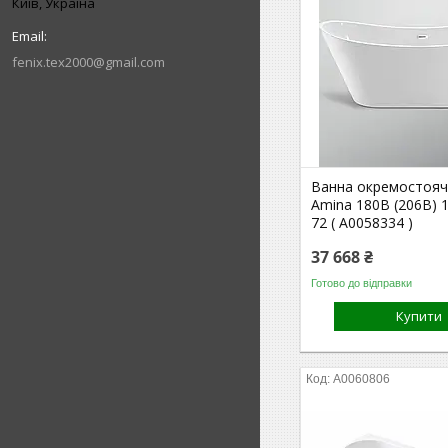
Київ, Україна
fenix.tex2000@gmail.com
Ванна окремостояч
Amina 180B (206B) 1
72 ( А0058334 )
37 668 ₴
Готово до відправки
Купити
А0060806