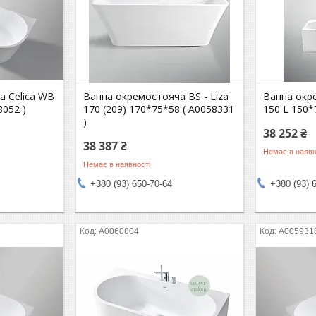
а Celica WB
Ванна окремостояча BS - Liza
Ванна окре
8052 )
170 (209) 170*75*58 ( А0058331
150 L 150*
)
38 252 ₴
38 387 ₴
Немає в наявн
Немає в наявності
+380 (93) 650-70-64
+380 (93) 
А0060804
А005931