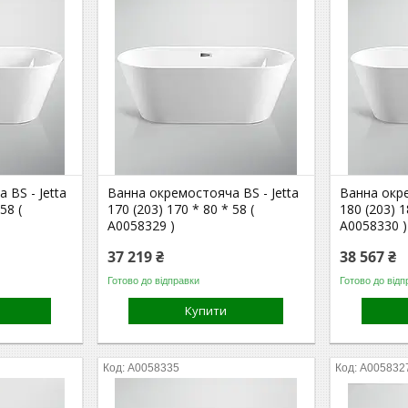
 BS - Jetta
Ванна окремостояча BS - Jetta
Ванна окре
58 (
170 (203) 170 * 80 * 58 (
180 (203) 1
А0058329 )
А0058330 )
37 219 ₴
38 567 ₴
Готово до відправки
Готово до відп
Купити
А0058335
А005832