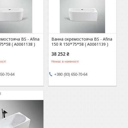
мостояча BS - Afina
Ванна окремостояча BS - Afina
75*58 ( А0061138 )
150 R 150*75*58 ( А0061139 )
38 252 ₴
ості
Немає в наявності
650-70-64
+380 (93) 650-70-64
8