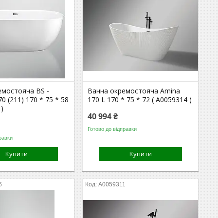
емостояча BS -
Ванна окремостояча Amina
70 (211) 170 * 75 * 58
170 L 170 * 75 * 72 ( А0059314 )
 )
40 994 ₴
Готово до відправки
равки
Купити
Купити
6
А0059311