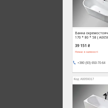
Ванна окремостояч
170 * 80 * 58 ( А005
39 151 ₴
Немає в наявності
+380 (93) 650-70-64
А0059317