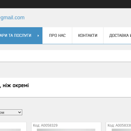
@gmail.com
АРИ ТА ПОСЛУГИ
ПРО НАС
КОНТАКТИ
ДОСТАВКА 
, ніж окремі
А0058329
А005833