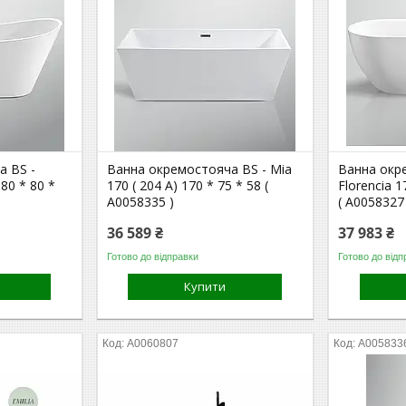
а BS -
Ванна окремостояча BS - Mia
Ванна окр
80 * 80 *
170 ( 204 A) 170 * 75 * 58 (
Florencia 1
А0058335 )
( А0058327
36 589 ₴
37 983 ₴
Готово до відправки
Готово до відп
Купити
А0060807
А005833