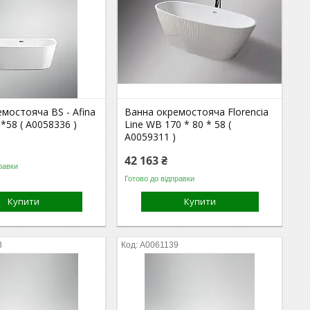
мостояча BS - Afina
Ванна окремостояча Florencia
*58 ( А0058336 )
Line WB 170 * 80 * 58 (
А0059311 )
42 163 ₴
равки
Готово до відправки
Купити
Купити
8
А0061139