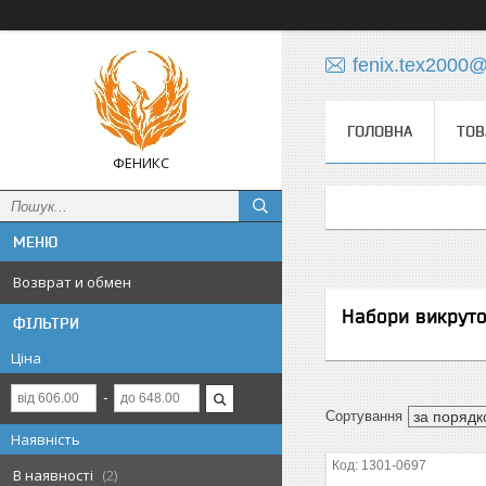
fenix.tex2000
ГОЛОВНА
ТОВ
ФЕНИКС
Возврат и обмен
Набори викрут
ФІЛЬТРИ
Ціна
Наявність
1301-0697
В наявності
2