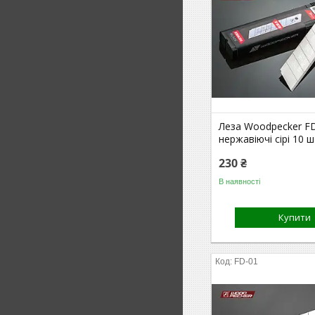
Леза Woodpecker F
нержавіючі сірі 10 
230 ₴
В наявності
Купити
FD-01