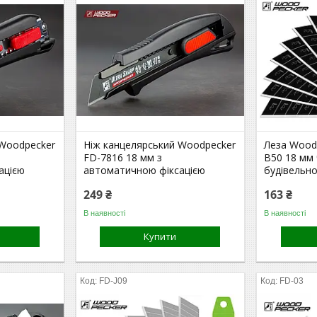
 Woodpecker
Ніж канцелярський Woodpecker
Леза Wood
FD-7816 18 мм з
B50 18 мм 
ацією
автоматичною фіксацією
будівельн
249 ₴
163 ₴
В наявності
В наявності
Купити
FD-J09
FD-03