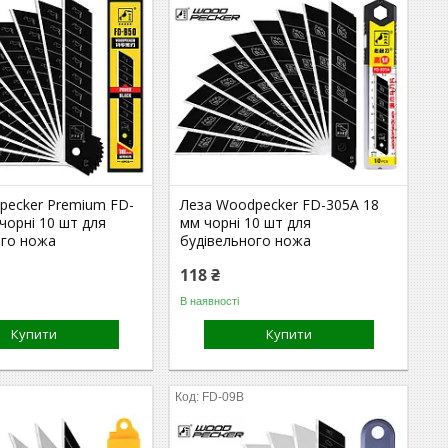
pecker Premium FD-
Леза Woodpecker FD-305A 18
чорні 10 шт для
мм чорні 10 шт для
ого ножа
будівельного ножа
118 ₴
В наявності
Купити
Купити
FD-09B