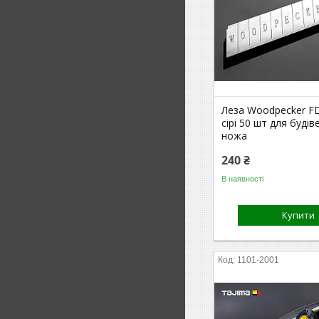
Леза Woodpecker F
сірі 50 шт для буді
ножа
240 ₴
В наявності
Купити
1101-2001