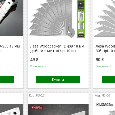
D-S50 18 мм
Леза Woodpecker FD-J09 18 мм
Леза Wood
шт
дрібносегментні сірі 10 шт
30° сірі 10
49 ₴
90 ₴
В наявності
В наявності
Купити
FD-17
FD-06