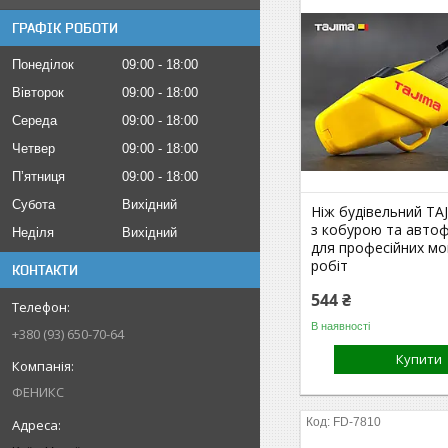
ГРАФІК РОБОТИ
Понеділок
09:00
18:00
Вівторок
09:00
18:00
Середа
09:00
18:00
Четвер
09:00
18:00
Пʼятниця
09:00
18:00
Субота
Вихідний
Ніж будівельний TA
з кобурою та авто
Неділя
Вихідний
для професійних м
робіт
КОНТАКТИ
544 ₴
В наявності
+380 (93) 650-70-64
Купити
ФЕНИКС
FD-7810