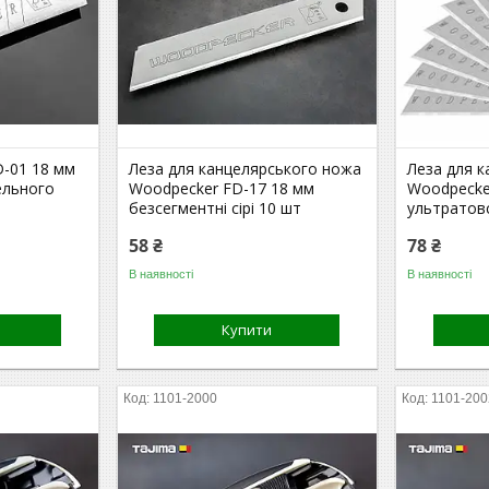
D-01 18 мм
Леза для канцелярського ножа
Леза для 
вельного
Woodpecker FD-17 18 мм
Woodpecke
безсегментні сірі 10 шт
ультратовс
58 ₴
78 ₴
В наявності
В наявності
Купити
1101-2000
1101-200