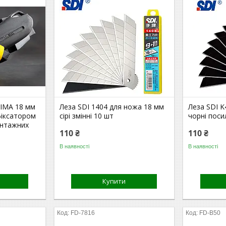
JIMA 18 мм
Леза SDI 1404 для ножа 18 мм
Леза SDI K
фіксатором
сірі змінні 10 шт
чорні поси
онтажних
110 ₴
110 ₴
В наявності
В наявності
Купити
FD-7816
FD-B50