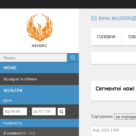
fenix.tex2000
ГОЛОВНА
ТОВ
ФЕНИКС
Возврат и обмен
Сегментні ножі
ФІЛЬТРИ
Ціна
Наявність
1101-1704
В наявності
44