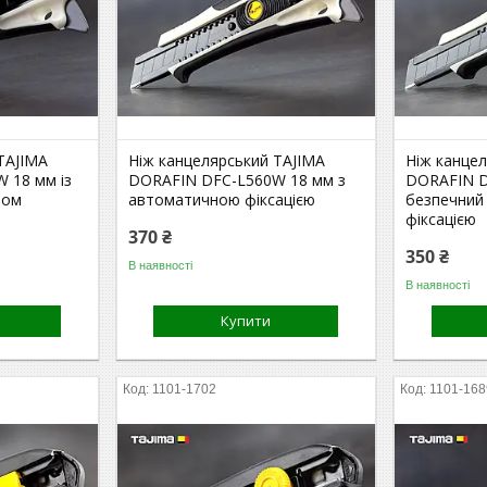
TAJIMA
Ніж канцелярський TAJIMA
Ніж канце
 18 мм із
DORAFIN DFC-L560W 18 мм з
DORAFIN D
ром
автоматичною фіксацією
безпечний
фіксацією
370 ₴
350 ₴
В наявності
В наявності
Купити
1101-1702
1101-168