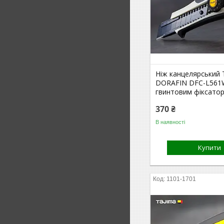
Ніж канцелярський 
DORAFIN DFC-L561W
гвинтовим фіксато
370 ₴
В наявності
Купити
1101-1701