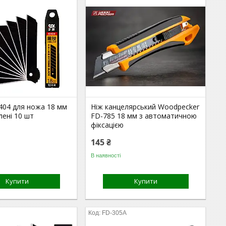
404 для ножа 18 мм
Ніж канцелярський Woodpecker
лені 10 шт
FD-785 18 мм з автоматичною
фіксацією
145 ₴
В наявності
Купити
Купити
FD-305A