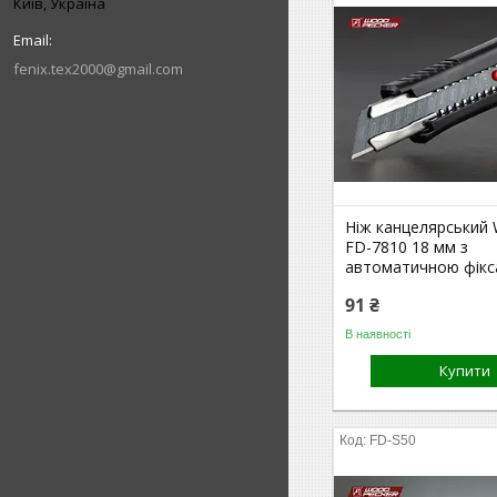
Київ, Україна
fenix.tex2000@gmail.com
Ніж канцелярський
FD-7810 18 мм з
автоматичною фікс
91 ₴
В наявності
Купити
FD-S50