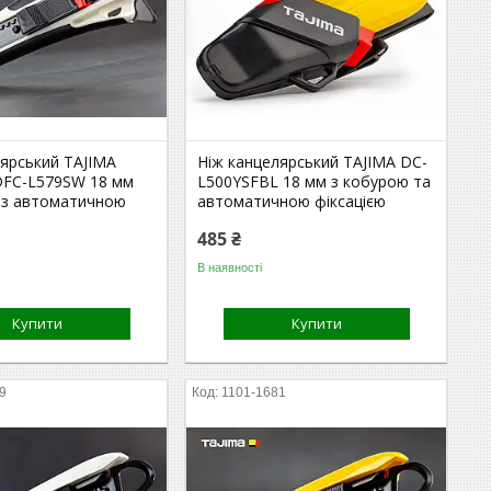
лярський TAJIMA
Ніж канцелярський TAJIMA DC-
FC-L579SW 18 мм
L500YSFBL 18 мм з кобурою та
 з автоматичною
автоматичною фіксацією
485 ₴
В наявності
Купити
Купити
9
1101-1681