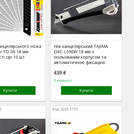
канцелярського ножа
Ніж канцелярський TAJIMA
r FD-06 18 мм
DKC-L590W 18 мм з
ті сірі 10 шт
ізольованим корпусом та
автоматичною фіксацією
439 ₴
В наявності
Купити
Купити
2
1101-1703