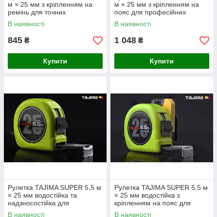
м × 25 мм з кріпленням на
м × 25 мм з кріпленням на
ремінь для точних
пояс для професійних
будівельних вимірювань
вимірювань
В наявності
В наявності
845
1 048
₴
₴
Купити
Купити
Рулетка TAJIMA SUPER 5,5 м
Рулетка TAJIMA SUPER 5,5 м
× 25 мм водостійка та
× 25 мм водостійка з
надзносостійка для
кріпленням на пояс для
будівельних робіт
щоденного використання
В наявності
В наявності