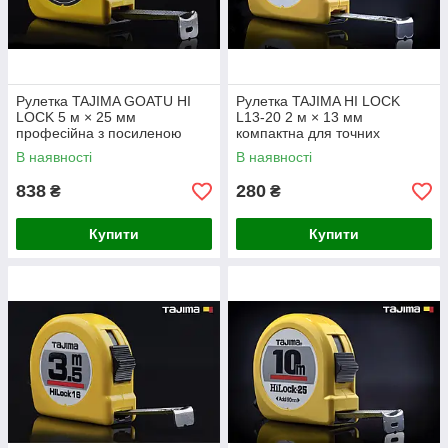
Рулетка TAJIMA GOATU HI
Рулетка TAJIMA HI LOCK
LOCK 5 м × 25 мм
L13-20 2 м × 13 мм
професійна з посиленою
компактна для точних
стрічкою
вимірювань
В наявності
В наявності
838
280
₴
₴
Купити
Купити