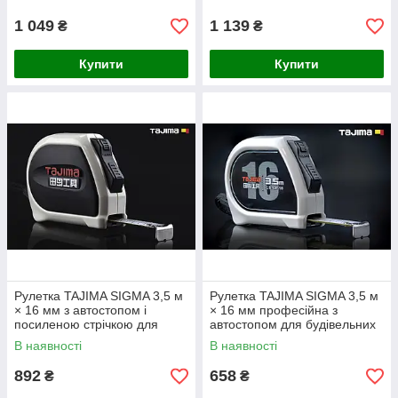
1 049
1 139
₴
₴
Купити
Купити
Рулетка TAJIMA SIGMA 3,5 м
Рулетка TAJIMA SIGMA 3,5 м
× 16 мм з автостопом і
× 16 мм професійна з
посиленою стрічкою для
автостопом для будівельних
точної розмітки
робіт
В наявності
В наявності
892
658
₴
₴