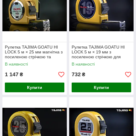
Рулетка TAJIMA GOATU HI
Рулетка TAJIMA GOATU HI
LOCK 5 м × 25 мм магнітна з
LOCK 5 м × 19 мм з
посиленою стрічкою та
посиленою стрічкою для
кріпленням на пояс
будівельних робіт
В наявності
В наявності
1 147
732
₴
₴
Купити
Купити