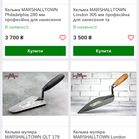
Кельма MARSHALLTOWN
Кельма MARSHALLTOWN
Philadelphia 280 мм
London 305 мм професійна
професійна для нанесення
для нанесення та
та вирівнювання штукатурки
вирівнювання штукатурки
В наявності
В наявності
3 700
3 500
₴
₴
Купити
Купити
Кельма муляра
Кельма муляра
MARSHALLTOWN QLT 178
MARSHALLTOWN London