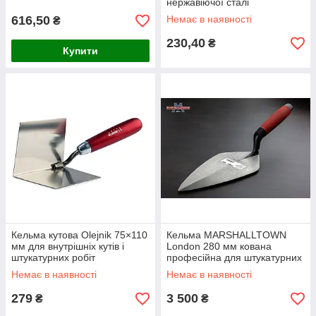
нержавіючої сталі
616,50
Немає в наявності
₴
230,40
₴
Купити
Кельма кутова Olejnik 75×110
Кельма MARSHALLTOWN
мм для внутрішніх кутів і
London 280 мм кована
штукатурних робіт
професійна для штукатурних
робіт
Немає в наявності
Немає в наявності
279
3 500
₴
₴