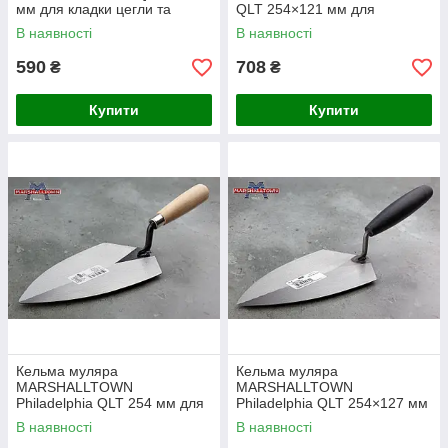
мм для кладки цегли та
QLT 254×121 мм для
будівельних робіт
професійної цегляної кладки
В наявності
В наявності
590
708
₴
₴
Купити
Купити
Кельма муляра
Кельма муляра
MARSHALLTOWN
MARSHALLTOWN
Philadelphia QLT 254 мм для
Philadelphia QLT 254×127 мм
мурувальних робіт
для професійної кладки
В наявності
В наявності
цегли