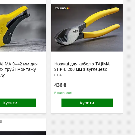
AJIMA 0–42 мм для
Ножиці для кабелю TAJIMA
х труб і монтажу
SHP-E 200 мм з вуглецевої
ду
сталі
436 ₴
В наявності
Купити
Купити
88