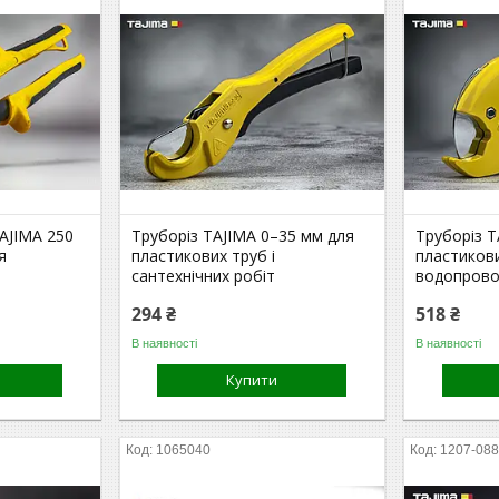
AJIMA 250
Труборіз TAJIMA 0–35 мм для
Труборіз T
я
пластикових труб і
пластикови
сантехнічних робіт
водопрово
294 ₴
518 ₴
В наявності
В наявності
Купити
1065040
1207-08