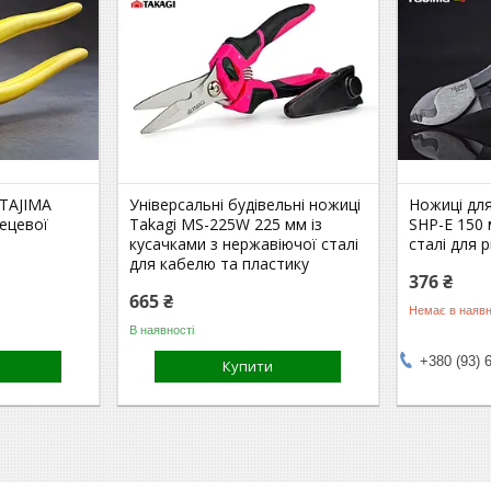
 TAJIMA
Універсальні будівельні ножиці
Ножиці дл
лецевої
Takagi MS-225W 225 мм із
SHP-E 150 
кусачками з нержавіючої сталі
сталі для 
для кабелю та пластику
376 ₴
665 ₴
Немає в наявн
В наявності
+380 (93) 
Купити