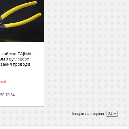
я кабелю TAJIMA
мм з вуглецевої
різання проводів
ості
650-70-64