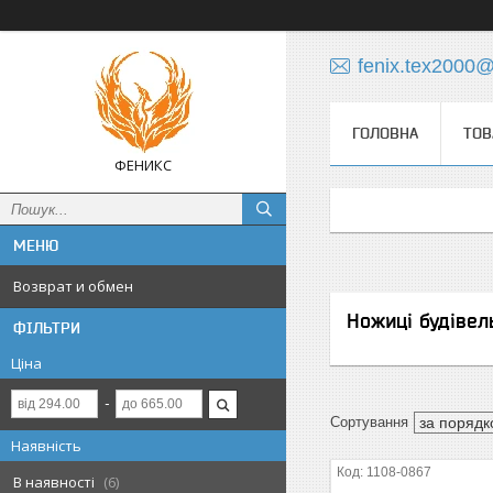
fenix.tex2000
ГОЛОВНА
ТОВ
ФЕНИКС
Возврат и обмен
Ножиці будівел
ФІЛЬТРИ
Ціна
Наявність
1108-0867
В наявності
6