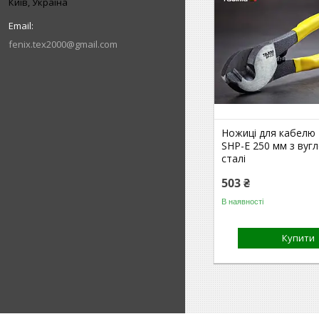
Київ, Україна
fenix.tex2000@gmail.com
Ножиці для кабелю
SHP-E 250 мм з вуг
сталі
503 ₴
В наявності
Купити