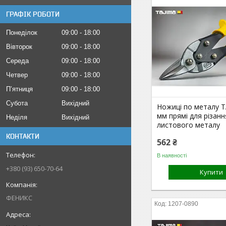
ГРАФІК РОБОТИ
Понеділок
09:00
18:00
Вівторок
09:00
18:00
Середа
09:00
18:00
Четвер
09:00
18:00
Пʼятниця
09:00
18:00
Субота
Вихідний
Ножиці по металу T
мм прямі для різанн
Неділя
Вихідний
листового металу
КОНТАКТИ
562 ₴
В наявності
+380 (93) 650-70-64
Купити
ФЕНИКС
1207-0890