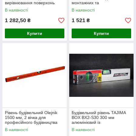
вирівнювання поверхонь
монтажних та
оздоблювальних робіт
В наявності
В наявності
1 282,50
1 521
₴
₴
Купити
Купити
Рівень будівельний Olejnik
Будівельний рівень TAJIMA
1500 мм, 2 вічка для
BOX BX2-S30 300 мм
професійного будівництва
алюмінієвий із
фотолюмінесцентною
В наявності
В наявності
ампулою для точної розмітки