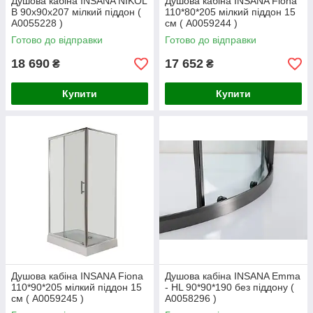
Душова кабіна INSANA NIKOL
Душова кабіна INSANA Fiona
B 90x90x207 мілкий піддон (
110*80*205 мілкий піддон 15
А0055228 )
см ( А0059244 )
Готово до відправки
Готово до відправки
18 690
17 652
₴
₴
Купити
Купити
Душова кабіна INSANA Fiona
Душова кабіна INSANA Emma
110*90*205 мілкий піддон 15
- HL 90*90*190 без піддону (
см ( А0059245 )
А0058296 )