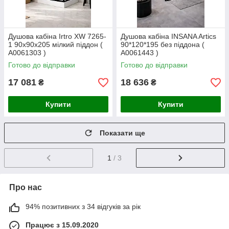
Душова кабіна Irtro XW 7265-
Душова кабіна INSANA Artics
1 90x90x205 мілкий піддон (
90*120*195 без піддона (
А0061303 )
А0061443 )
Готово до відправки
Готово до відправки
17 081
18 636
₴
₴
Купити
Купити
Показати ще
1
/ 3
Про нас
94% позитивних з 34 відгуків за рік
Працює з 15.09.2020