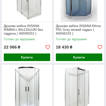
Душова кабіна INSANA
Душова кабіна INSANA Ethna
RIMMA L 80x120x190 без
P91 Grey мілкий піддон (
піддона ( А0049252 )
А0046233 )
Готово до відправки
Готово до відправки
22 066
18 430
₴
₴
Купити
Купити