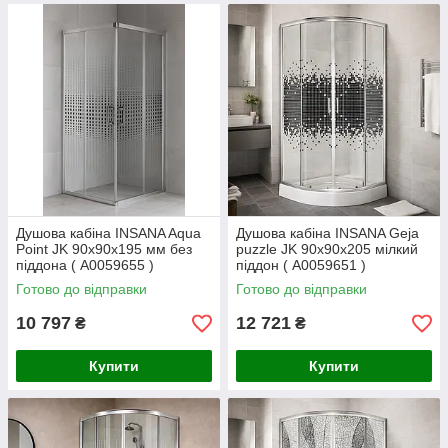
Душова кабіна INSANA Aqua
Душова кабіна INSANA Geja
Point JK 90х90х195 мм без
puzzle JK 90х90х205 мілкий
піддона ( А0059655 )
піддон ( А0059651 )
Готово до відправки
Готово до відправки
10 797
12 721
₴
₴
Купити
Купити