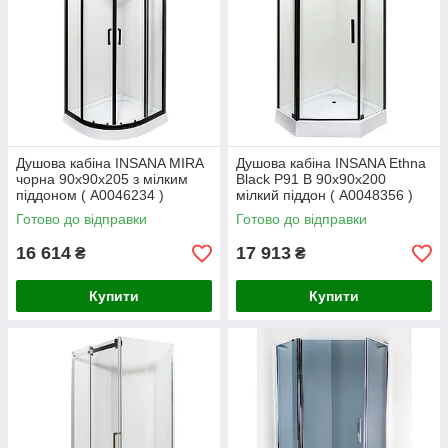
Душова кабіна INSANA MIRA
Душова кабіна INSANA Ethna
чорна 90x90x205 з мілким
Black P91 B 90x90x200
піддоном ( А0046234 )
мілкий піддон ( А0048356 )
Готово до відправки
Готово до відправки
16 614
17 913
₴
₴
Купити
Купити