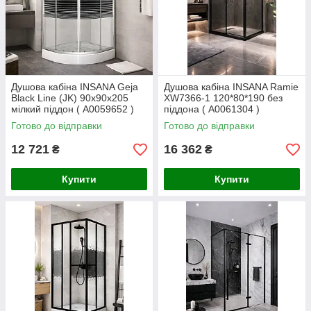
Душова кабіна INSANA Geja
Душова кабіна INSANA Ramie
Black Line (JK) 90х90х205
XW7366-1 120*80*190 без
мілкий піддон ( А0059652 )
піддона ( А0061304 )
Готово до відправки
Готово до відправки
12 721
16 362
₴
₴
Купити
Купити