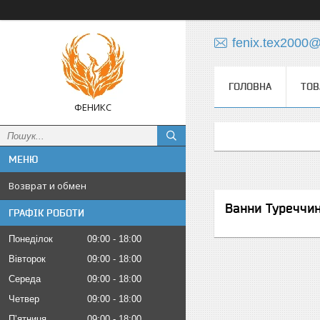
fenix.tex2000
ГОЛОВНА
ТОВ
ФЕНИКС
Возврат и обмен
Ванни Туреччи
ГРАФІК РОБОТИ
Понеділок
09:00
18:00
Вівторок
09:00
18:00
Середа
09:00
18:00
Четвер
09:00
18:00
Пʼятниця
09:00
18:00