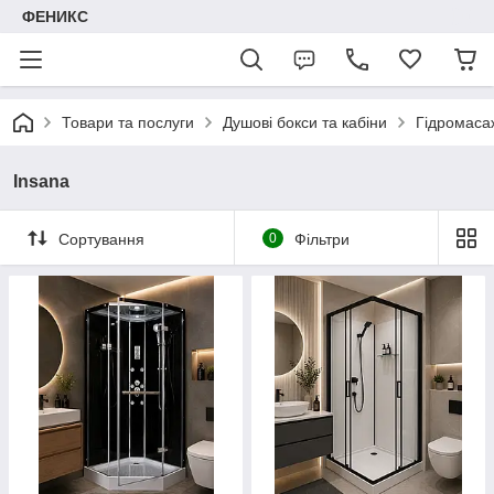
ФЕНИКС
Товари та послуги
Душові бокси та кабіни
Гідромаса
Insana
Сортування
0
Фільтри