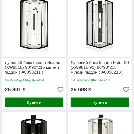
Душовий бокс Insana Solana
Душовий бокс Insana Ester 90
(XW9815) 90*90*215 мілкий
(XW9811-90) 90*90*215
піддон ( А0058211 )
мілкий піддон ( А0058213 )
Готово до відправки
Готово до відправки
25 801
25 698
₴
₴
Купити
Купити