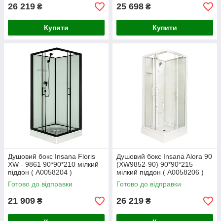
26 219
25 698
₴
₴
Купити
Купити
Душовий бокс Insana Floris
Душовий бокс Insana Alora 90
XW - 9861 90*90*210 мілкий
(XW9852-90) 90*90*215
піддон ( А0058204 )
мілкий піддон ( А0058206 )
Готово до відправки
Готово до відправки
21 909
26 219
₴
₴