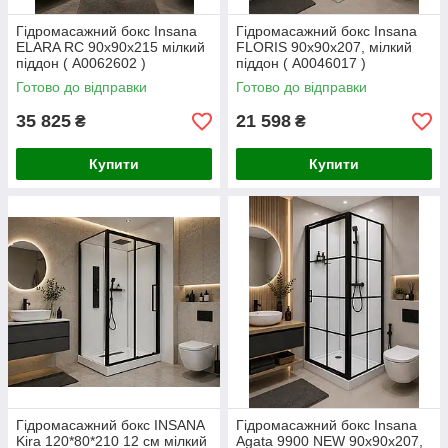
Гідромасажний бокс Insana
Гідромасажний бокс Insana
ELARA RC 90х90х215 мілкий
FLORIS 90x90x207, мілкий
піддон ( А0062602 )
піддон ( А0046017 )
Готово до відправки
Готово до відправки
35 825
21 598
₴
₴
Купити
Купити
Гідромасажний бокс INSANA
Гідромасажний бокс Insana
Kira 120*80*210 12 см мілкий
Agata 9900 NEW 90x90x207,