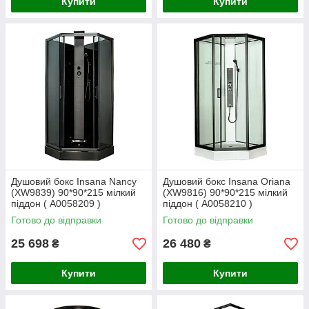
Купити
Купити
Душовий бокс Insana Nancy
Душовий бокс Insana Oriana
(XW9839) 90*90*215 мілкий
(XW9816) 90*90*215 мілкий
піддон ( А0058209 )
піддон ( А0058210 )
Готово до відправки
Готово до відправки
25 698
26 480
₴
₴
Купити
Купити