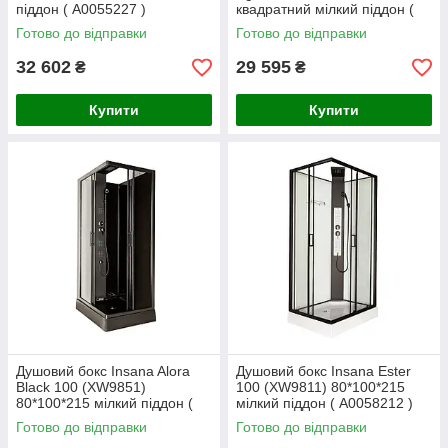
піддон ( А0055227 )
квадратний мілкий піддон (
А0048357 )
Готово до відправки
Готово до відправки
32 602
29 595
₴
₴
Купити
Купити
Душовий бокс Insana Alora
Душовий бокс Insana Ester
Black 100 (XW9851)
100 (XW9811) 80*100*215
80*100*215 мілкий піддон (
мілкий піддон ( А0058212 )
А0058207 )
Готово до відправки
Готово до відправки