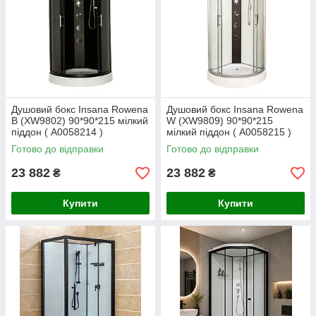
Душовий бокс Insana Rowena
Душовий бокс Insana Rowena
B (XW9802) 90*90*215 мілкий
W (XW9809) 90*90*215
піддон ( А0058214 )
мілкий піддон ( А0058215 )
Готово до відправки
Готово до відправки
23 882
23 882
₴
₴
Купити
Купити