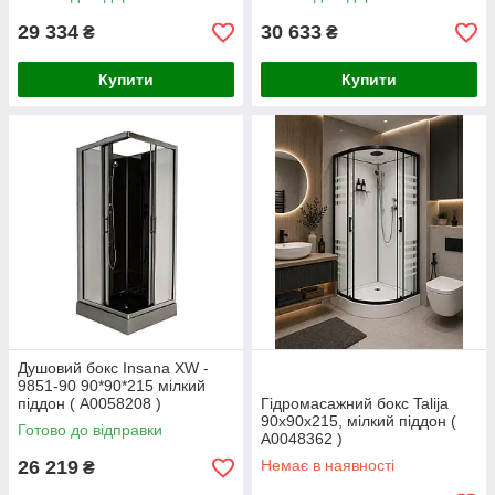
29 334
30 633
₴
₴
Купити
Купити
Душовий бокс Insana XW -
9851-90 90*90*215 мілкий
піддон ( А0058208 )
Гідромасажний бокс Talija
90x90x215, мілкий піддон (
Готово до відправки
А0048362 )
26 219
Немає в наявності
₴