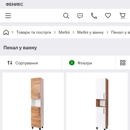
ФЕНИКС
Товари та послуги
Меблі
Меблі у ванну
Пенал у 
Пенал у ванну
Сортування
0
Фільтри