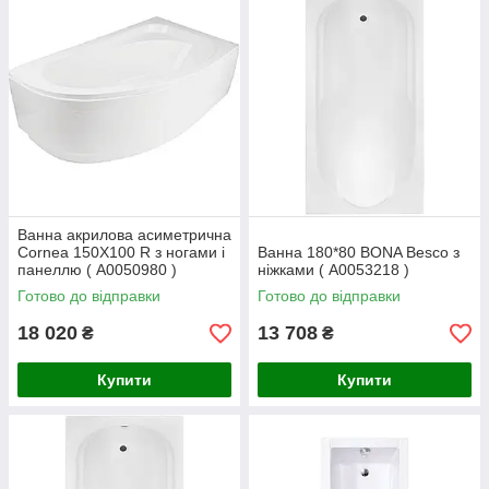
Ванна акрилова асиметрична
Cornea 150X100 R з ногами і
Ванна 180*80 BONA Besco з
панеллю ( А0050980 )
ніжками ( А0053218 )
Готово до відправки
Готово до відправки
18 020
13 708
₴
₴
Купити
Купити