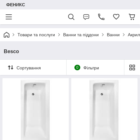
ФЕНИКС
Товари та послуги
Ванни та піддони
Ванни
Акрил
Besco
Сортування
0
Фільтри