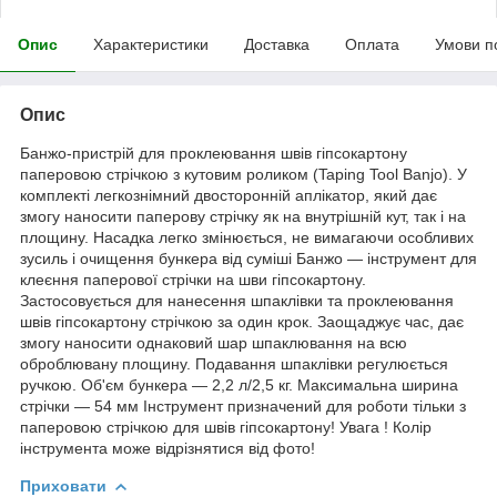
Опис
Характеристики
Доставка
Оплата
Умови п
Опис
Банжо-пристрій для проклеювання швів гіпсокартону
паперовою стрічкою з кутовим роликом (Taping Tool Banjo). У
комплекті легкознімний двосторонній аплікатор, який дає
змогу наносити паперову стрічку як на внутрішній кут, так і на
площину. Насадка легко змінюється, не вимагаючи особливих
зусиль і очищення бункера від суміші Банжо — інструмент для
клеєння паперової стрічки на шви гіпсокартону.
Застосовується для нанесення шпаклівки та проклеювання
швів гіпсокартону стрічкою за один крок. Заощаджує час, дає
змогу наносити однаковий шар шпаклювання на всю
оброблювану площину. Подавання шпаклівки регулюється
ручкою. Об'єм бункера — 2,2 л/2,5 кг. Максимальна ширина
стрічки — 54 мм Інструмент призначений для роботи тільки з
паперовою стрічкою для швів гіпсокартону! Увага ! Колір
інструмента може відрізнятися від фото!
Приховати