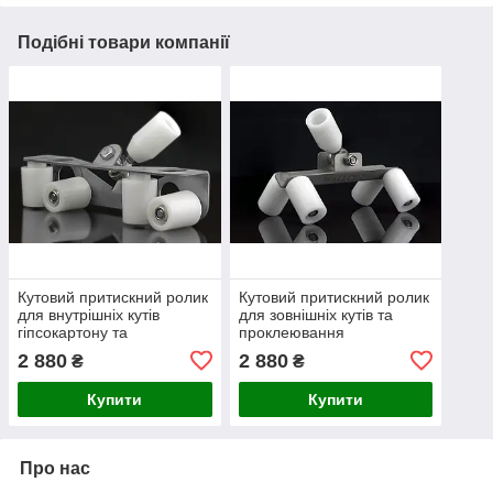
Подібні товари компанії
Кутовий притискний ролик
Кутовий притискний ролик
для внутрішніх кутів
для зовнішніх кутів та
гіпсокартону та
проклеювання
армувальної стрічки
армувальної стрічки
2 880
2 880
₴
₴
Купити
Купити
Про нас