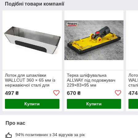
Подібні товари компанії
Лоток для шпаклівки
Терка шліфувальна
Лото
WALLCUT 360 × 65 мм із
ALLWAY під подовжувач
WALL
нержавіючої сталі для
229×83×95 мм
стал
оздоблювальних робіт
497
670
474
₴
₴
Купити
Купити
Про нас
94% позитивних з 34 відгуків за рік