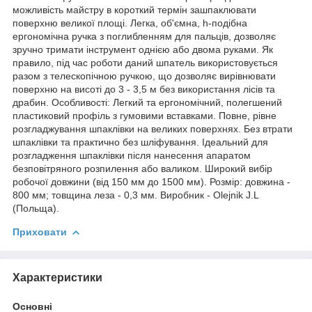
можливість майстру в короткий термін зашпаклювати
поверхню великої площі. Легка, об'ємна, h-подібна
ергономічна ручка з поглибленням для пальців, дозволяє
зручно тримати інструмент однією або двома руками. Як
правило, під час роботи даний шпатель використовується
разом з телескопічною ручкою, що дозволяє вирівнювати
поверхню на висоті до 3 - 3,5 м без використання лісів та
драбин. Особливості: Легкий та ергономічний, полегшений
пластиковий профіль з гумовими вставками. Повне, рівне
розгладжування шпаклівки на великих поверхнях. Без втрати
шпаклівки та практично без шліфування. Ідеальний для
розгладження шпаклівки після нанесення апаратом
безповітряного розпилення або валиком. Широкий вибір
робочої довжини (від 150 мм до 1500 мм). Розмір: довжина -
800 мм; товщина леза - 0,3 мм. Виробник - Olejnik J.L
(Польща).
Приховати
Характеристики
Основні