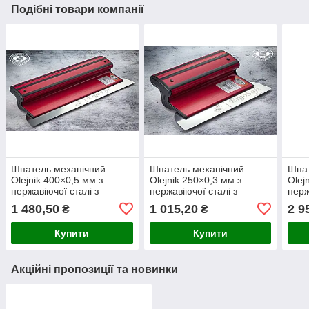
Подібні товари компанії
Шпатель механічний
Шпатель механічний
Шпат
Olejnik 400×0,5 мм з
Olejnik 250×0,3 мм з
Olej
нержавіючої сталі з
нержавіючої сталі з
нерж
прогумованою ручкою
прогумованою ручкою
про
1 480,50
1 015,20
2 9
₴
₴
Купити
Купити
Акційні пропозиції та новинки