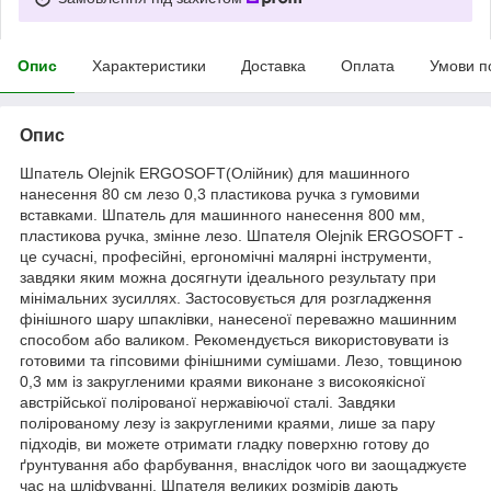
Опис
Характеристики
Доставка
Оплата
Умови п
Опис
Шпатель Olejnik ERGOSOFT(Олійник) для машинного
нанесення 80 см лезо 0,3 пластикова ручка з гумовими
вставками. Шпатель для машинного нанесення 800 мм,
пластикова ручка, змінне лезо. Шпателя Olejnik ERGOSOFT -
це сучасні, професійні, ергономічні малярні інструменти,
завдяки яким можна досягнути ідеального результату при
мінімальних зусиллях. Застосовується для розгладження
фінішного шару шпаклівки, нанесеної переважно машинним
способом або валиком. Рекомендується використовувати із
готовими та гіпсовими фінішними сумішами. Лезо, товщиною
0,3 мм із закругленими краями виконане з високоякісної
австрійської полірованої нержавіючої сталі. Завдяки
полірованому лезу із закругленими краями, лише за пару
підходів, ви можете отримати гладку поверхню готову до
ґрунтування або фарбування, внаслідок чого ви заощаджуєте
час на шліфуванні. Шпателя великих розмірів дають